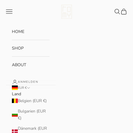
Zum Inhalt springen
myRomy
Menü
Suchen
Waren
HOME
SHOP
ABOUT
ANMELDEN
EUR €
Land
Belgien (EUR €)
Bulgarien (EUR
€)
Dänemark (EUR