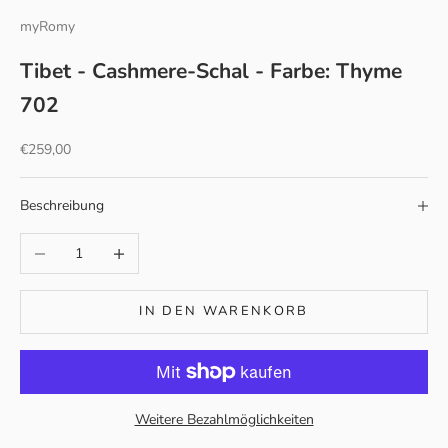
myRomy
Tibet - Cashmere-Schal - Farbe: Thyme
702
Angebot
€259,00
Beschreibung
Anzahl verringern
Anzahl erhöhen
IN DEN WARENKORB
Weitere Bezahlmöglichkeiten