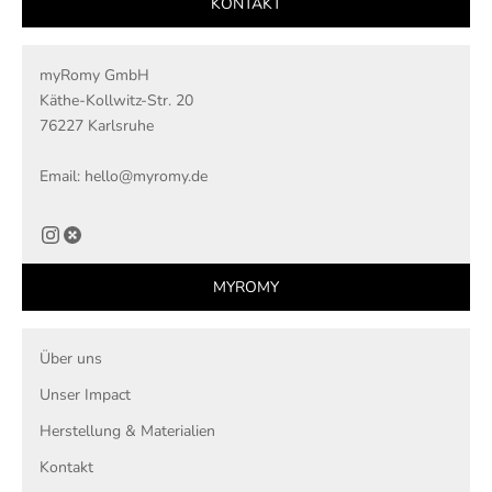
KONTAKT
myRomy GmbH
Käthe-Kollwitz-Str. 20
76227 Karlsruhe
Email: hello@myromy.de
MYROMY
Über uns
Unser Impact
Herstellung & Materialien
Kontakt