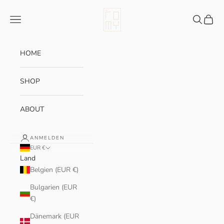
Zum Inhalt springen
myRomy
Menü
Suchen
Waren
HOME
SHOP
ABOUT
ANMELDEN
EUR €
Land
Belgien (EUR €)
Bulgarien (EUR
€)
Dänemark (EUR