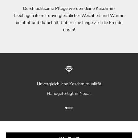
Durch achtsame Pflege werden deine Kaschmir-
Lieblingsteile mit unvergleichlicher Weichheit und Wärme
belohnt und du behältst über eine lange Zeit die Freude
daran!
Unvergleichliche Kaschmirqualität
Handgefertigt in Nepal.
Gehe zu Element 1
Gehe zu Element 2
Gehe zu Element 3
Gehe zu Element 4